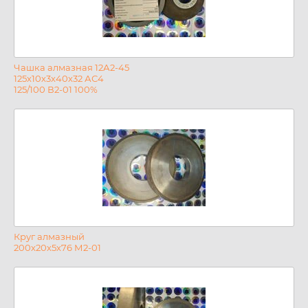
Чашка алмазная 12А2-45
125х10х3х40х32 АС4
125/100 В2-01 100%
Круг алмазный
200х20х5х76 М2-01