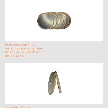
Круг алмазный на
металлической связке
1А1R 100х0,45х5х20 АС15
100/80 М2-01
20230510_111949